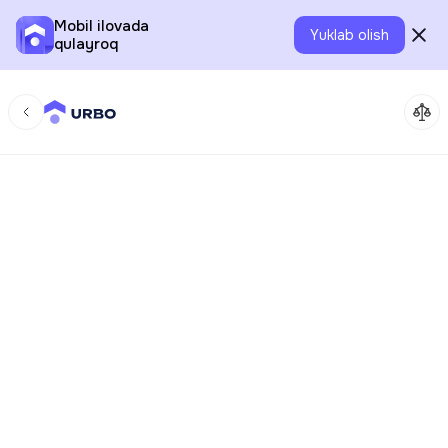
Mobil ilovada
Yuklab olish
qulayroq