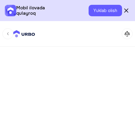
Mobil ilovada
Yuklab olish
qulayroq