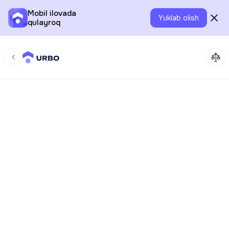
Mobil ilovada
Yuklab olish
qulayroq