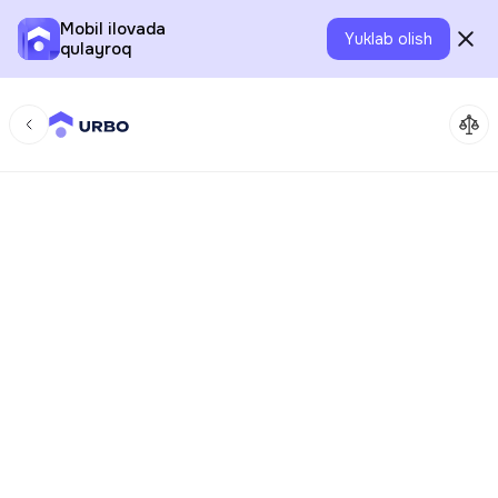
Mobil ilovada
Yuklab olish
qulayroq