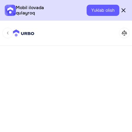
Mobil ilovada
Yuklab olish
qulayroq