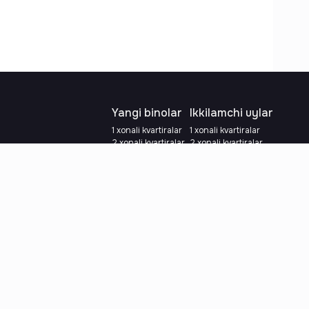
Yangi binolar
Ikkilamchi uylar
1 xonali kvartiralar
1 xonali kvartiralar
2 xonali kvartiralar
2 xonali kvartiralar
3 xonali kvartiralar
3 xonali kvartiralar
Metroga yaqin
Ta'mirlangan
Kredit rejasi mavjud
Metroga yaqin
Ipoteka
lalar
Valyutani tanlang
:
so'm
y.e.
Tilni tanlang
: