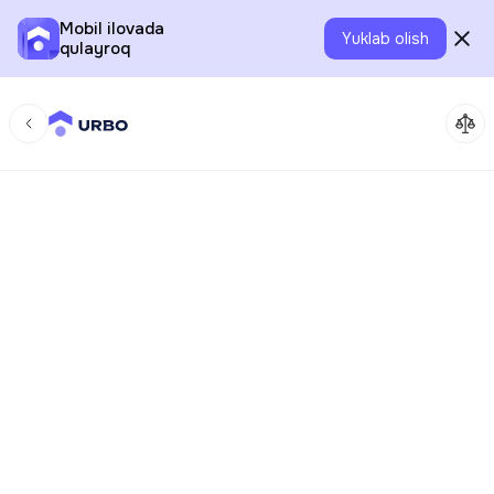
Mobil ilovada
Yuklab olish
qulayroq