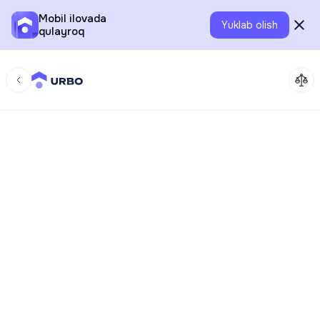
Mobil ilovada
Yuklab olish
qulayroq