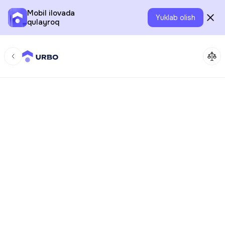
Mobil ilovada
Yuklab olish
qulayroq