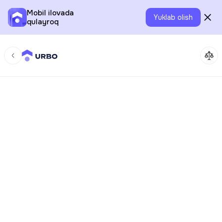
Mobil ilovada
Yuklab olish
qulayroq