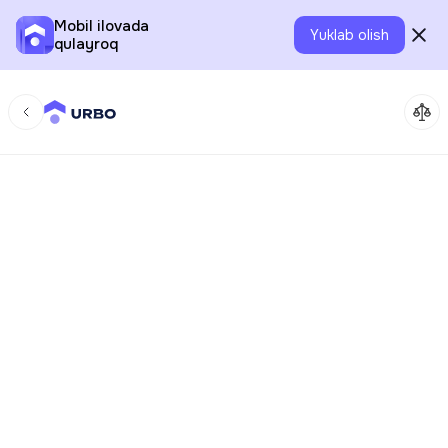
Mobil ilovada
Yuklab olish
qulayroq