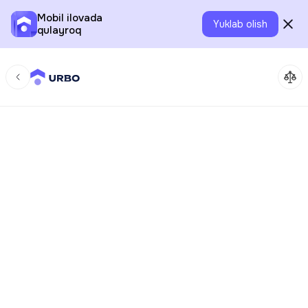
Mobil ilovada
Yuklab olish
qulayroq