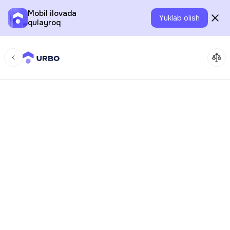
Mobil ilovada
Yuklab olish
qulayroq