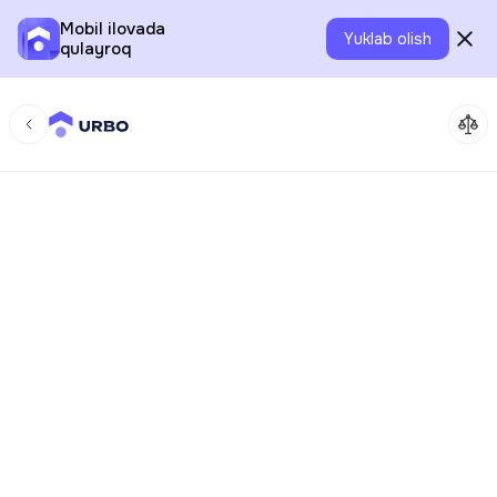
Mobil ilovada
Yuklab olish
qulayroq