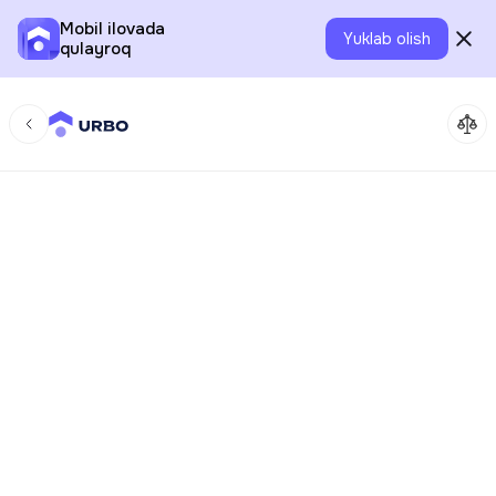
Mobil ilovada
Yuklab olish
qulayroq