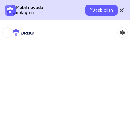
Mobil ilovada
Yuklab olish
qulayroq