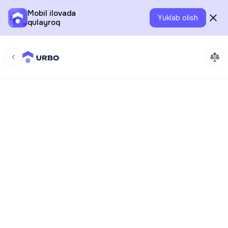
Mobil ilovada
Yuklab olish
qulayroq