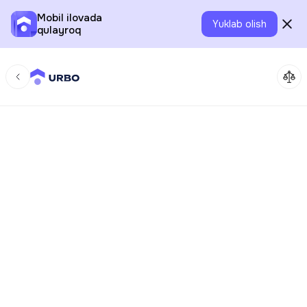
Mobil ilovada
Yuklab olish
qulayroq