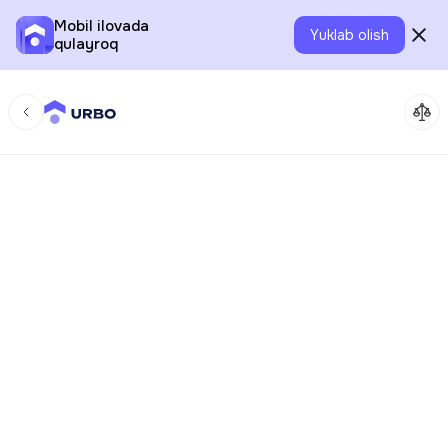
Mobil ilovada
Yuklab olish
qulayroq