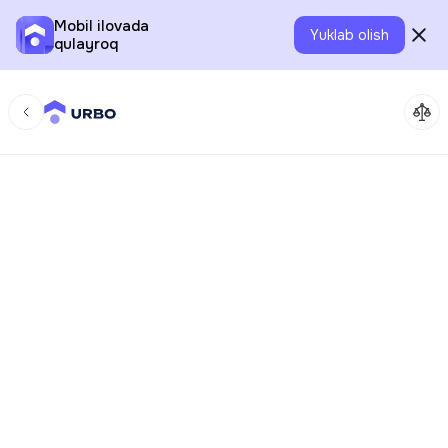
Mobil ilovada
Yuklab olish
qulayroq