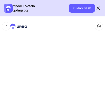
Mobil ilovada
Yuklab olish
qulayroq