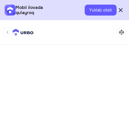
Mobil ilovada
Yuklab olish
qulayroq