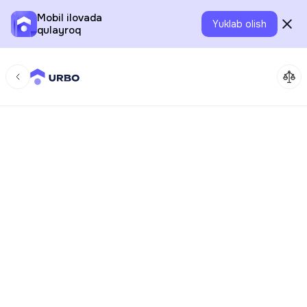
Mobil ilovada
Yuklab olish
qulayroq