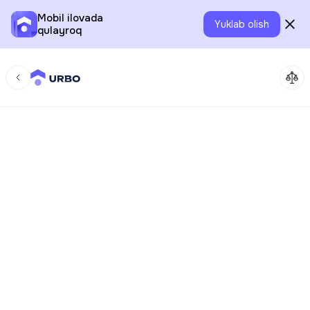
Mobil ilovada
Yuklab olish
qulayroq