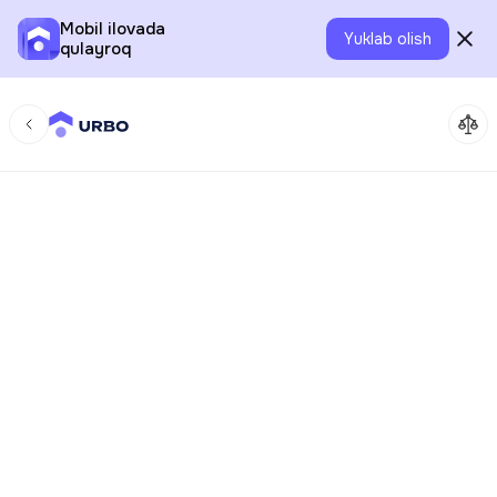
Mobil ilovada
Yuklab olish
qulayroq