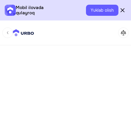
Mobil ilovada
Yuklab olish
qulayroq