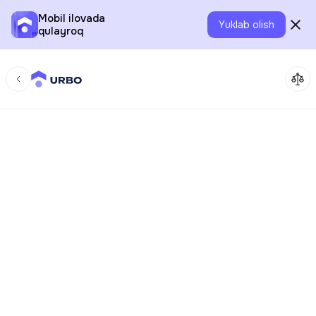
Mobil ilovada
Yuklab olish
qulayroq