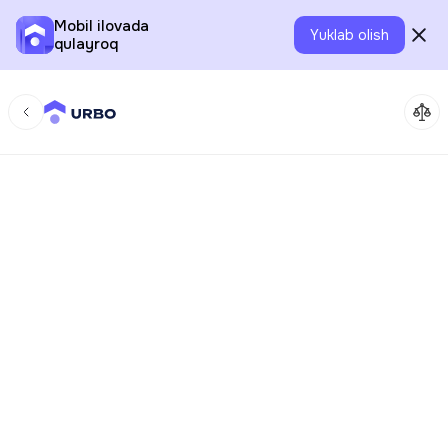
Mobil ilovada
Yuklab olish
qulayroq