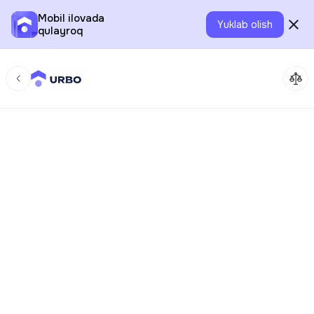
Mobil ilovada
Yuklab olish
qulayroq