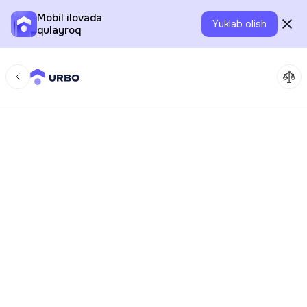
Mobil ilovada
Yuklab olish
qulayroq