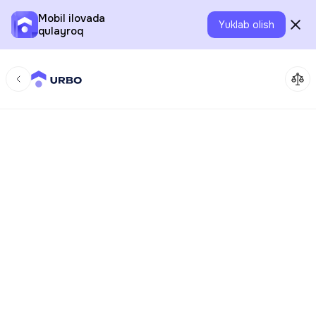
Mobil ilovada
Yuklab olish
qulayroq