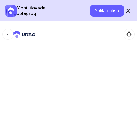
Mobil ilovada
Yuklab olish
qulayroq