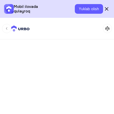
Mobil ilovada
Yuklab olish
qulayroq