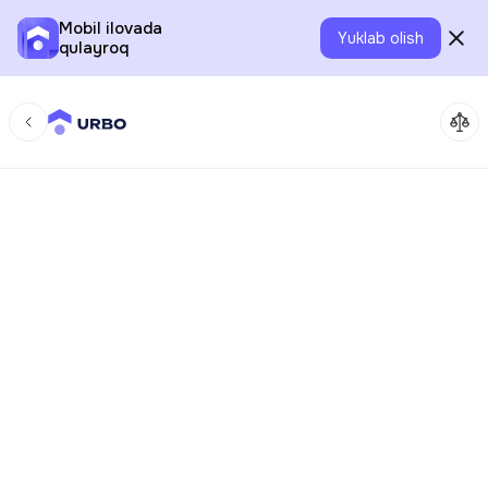
Mobil ilovada
Yuklab olish
qulayroq