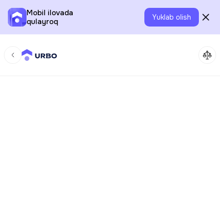
Mobil ilovada
Yuklab olish
qulayroq