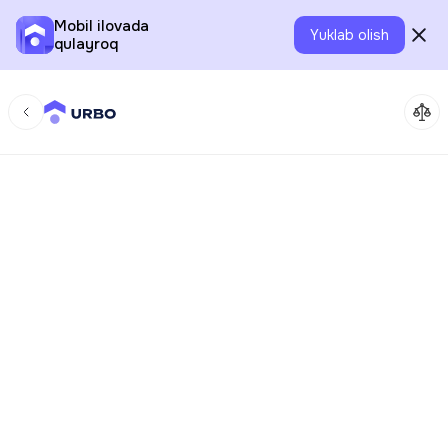
Mobil ilovada
Yuklab olish
qulayroq