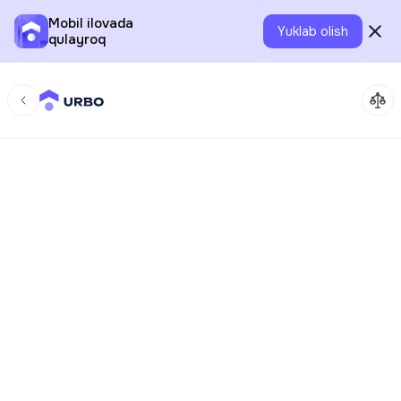
Mobil ilovada
Yuklab olish
qulayroq