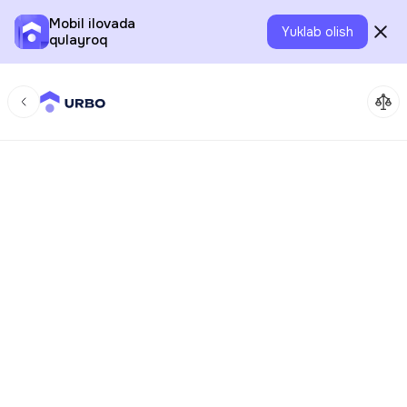
Mobil ilovada
Yuklab olish
qulayroq