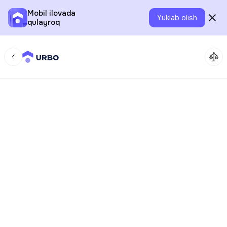
Mobil ilovada
Yuklab olish
qulayroq