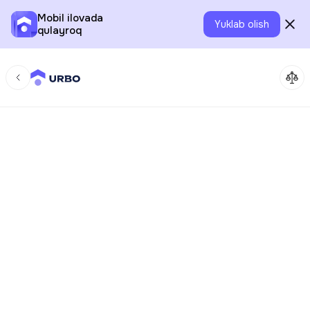
Mobil ilovada
Yuklab olish
qulayroq