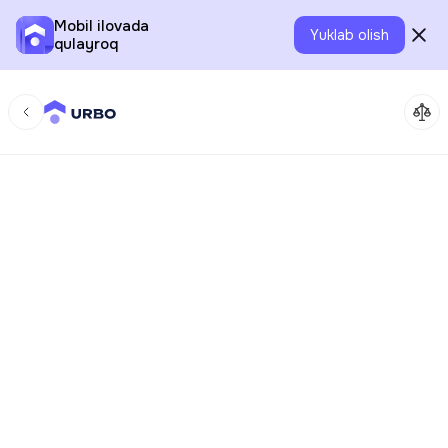
Mobil ilovada
Yuklab olish
qulayroq