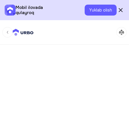
Mobil ilovada
Yuklab olish
qulayroq