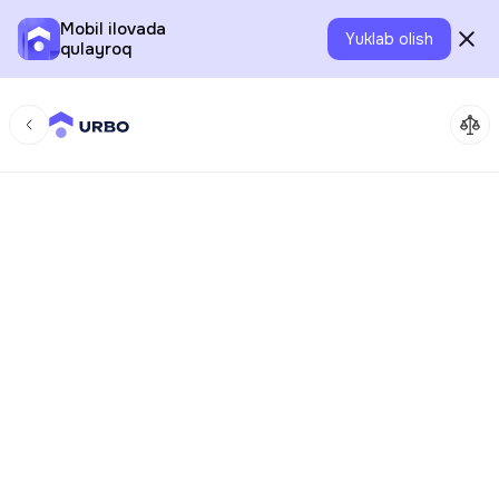
Mobil ilovada
Yuklab olish
qulayroq