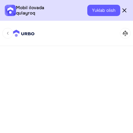
Mobil ilovada
Yuklab olish
qulayroq