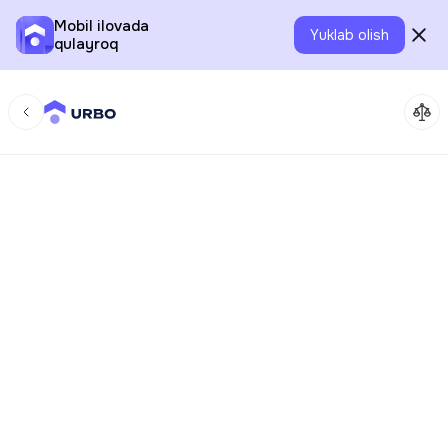
Mobil ilovada
Yuklab olish
qulayroq