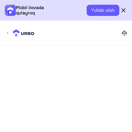
Mobil ilovada
Yuklab olish
qulayroq