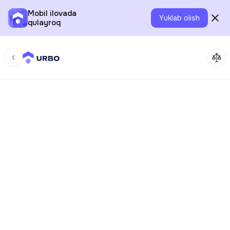
Mobil ilovada
Yuklab olish
qulayroq