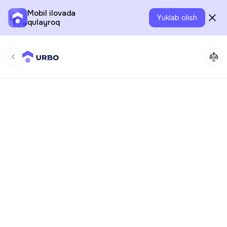
Mobil ilovada
Yuklab olish
qulayroq