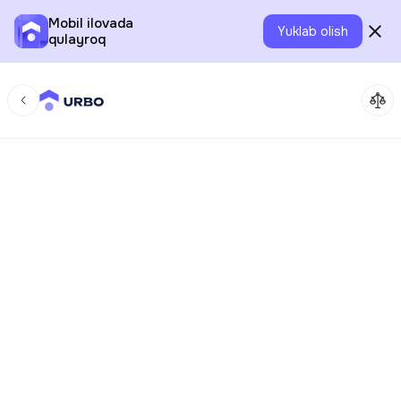
Mobil ilovada
Yuklab olish
qulayroq