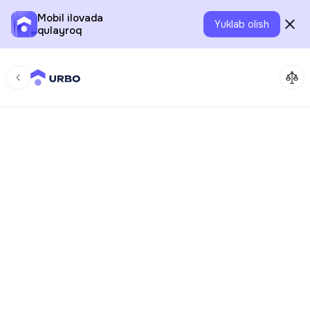
Mobil ilovada
Yuklab olish
qulayroq